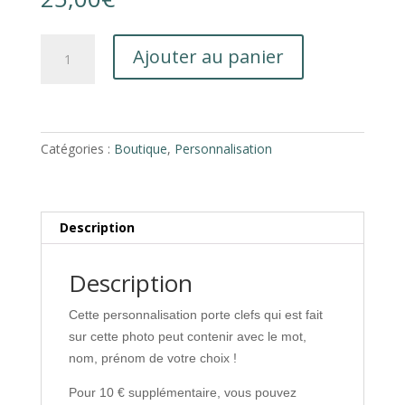
quantité
Ajouter au panier
de
Personnalisation
porte
clé
20
Catégories :
Boutique
,
Personnalisation
cm
x
30
Description
cm
Description
Cette personnalisation porte clefs qui est fait
sur cette photo peut contenir avec le mot,
nom, prénom de votre choix !
Pour 10 € supplémentaire, vous pouvez