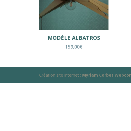
MODÈLE ALBATROS
159,00
€
Création site internet :
Myriam Corbet Webco