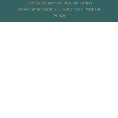
Création site internet :
Myriam Corbet
Webcommunication
- Crédit photos :
Mickaël
Denize