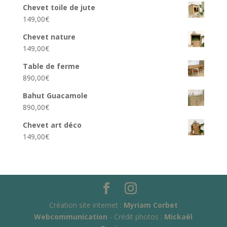
Chevet toile de jute
149,00
€
Chevet nature
149,00
€
Table de ferme
890,00
€
Bahut Guacamole
890,00
€
Chevet art déco
149,00
€
Création site internet :
Myriam Corbet
Webcommunication
- Crédit photos :
Mickaël