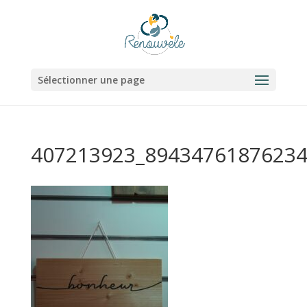
Sélectionner une page
407213923_89434761876234